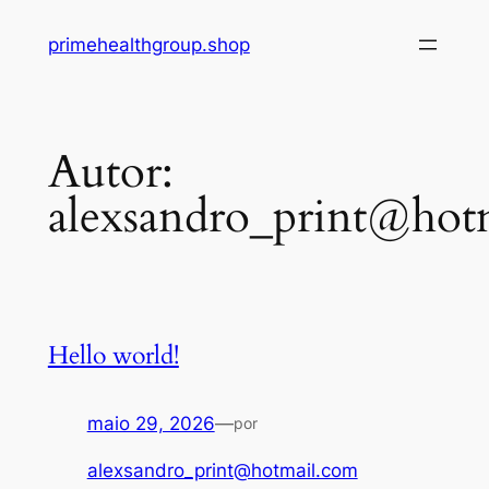
Pular
primehealthgroup.shop
para
o
conteúdo
Autor:
alexsandro_print@hot
Hello world!
maio 29, 2026
—
por
alexsandro_print@hotmail.com